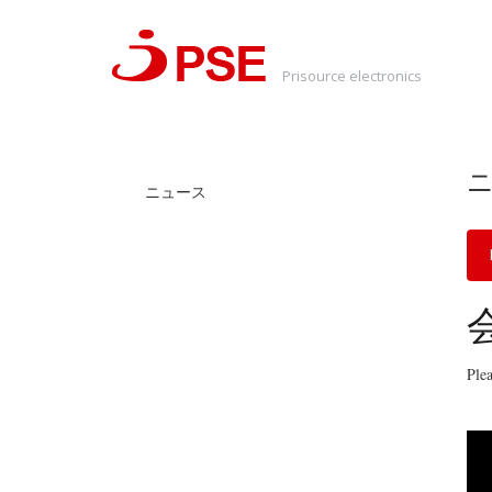
Prisource electronics
ニュース
Ple