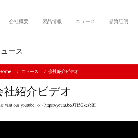
会社概要
製品情報
ニュース
品質証明
ニュース
Home
ニュース
会社紹介ビデオ
会社紹介ビデオ
ase visit our youtube >>>
https://youtu.be/JTf5GkczbBI